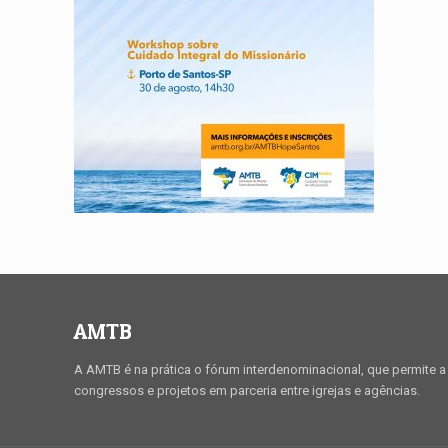
AMTB
A AMTB é na prática o fórum interdenominacional, que permite a 
congressos e projetos em parceria entre igrejas e agências.