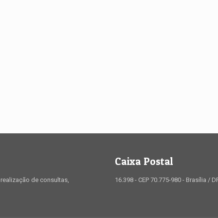
Caixa Postal
realização de consultas,
16.398 - CEP 70.775-980 - Brasília / D