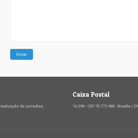
Caixa Postal
realização de consultas,
16.398 - CEP 70.775-980 - Brasília / D