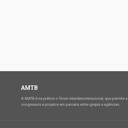
AMTB
A AMTB é na prática o fórum interdenominacional, que permite a 
congressos e projetos em parceria entre igrejas e agências.