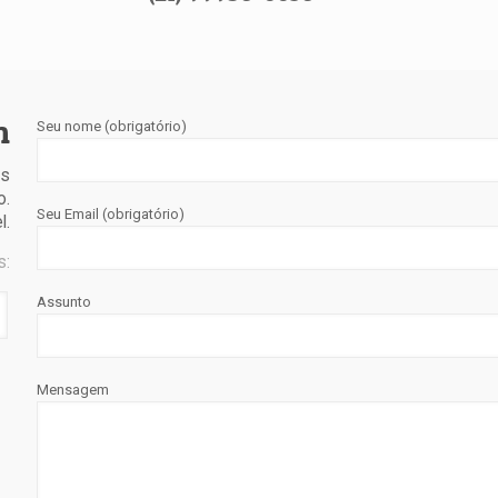
m
Seu nome (obrigatório)
is
o.
Seu Email (obrigatório)
l.
s:
Assunto
Mensagem