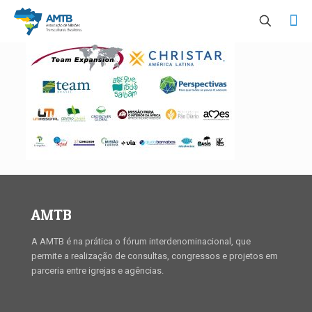
AMTB
A AMTB é na prática o fórum interdenominacional, que
permite a realização de consultas, congressos e projetos em
parceria entre igrejas e agências.