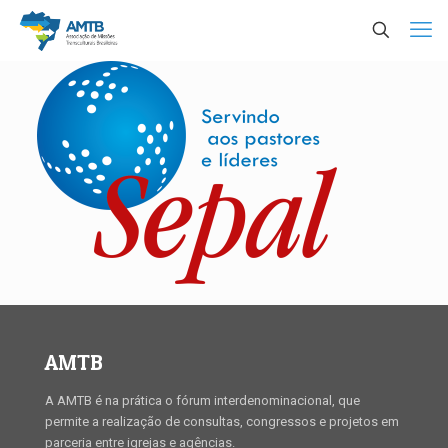
AMTB
A AMTB é na prática o fórum interdenominacional, que
permite a realização de consultas, congressos e projetos em
parceria entre igrejas e agências.