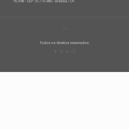
16.398 - CEP 70.775-980 - Brasília / DF
Todos os direitos reservados.