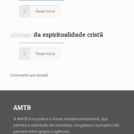
Read more
A busca da espiritualidade cristã
21/07/2022
Read more
Comments are closed.
AMTB
A AMTB é na prática o fórum interdenominacional, que
permite a realização de consultas, congressos e projetos em
parceria entre igrejas e agências.