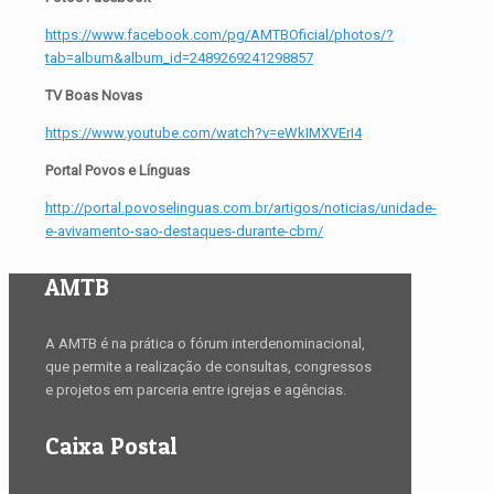
https://www.facebook.com/pg/AMTBOficial/photos/?
tab=album&album_id=2489269241298857
TV Boas Novas
https://www.youtube.com/watch?v=eWkIMXVErI4
Portal Povos e Línguas
http://portal.povoselinguas.com.br/artigos/noticias/unidade-
e-avivamento-sao-destaques-durante-cbm/
AMTB
A AMTB é na prática o fórum interdenominacional,
que permite a realização de consultas, congressos
e projetos em parceria entre igrejas e agências.
Caixa Postal