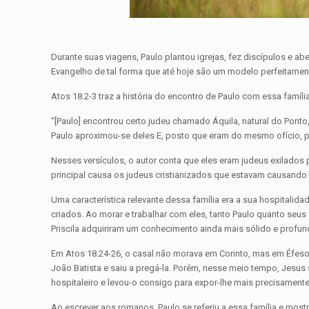
Durante suas viagens, Paulo plantou igrejas, fez discípulos e a
Evangelho de tal forma que até hoje são um modelo perfeitamente
Atos 18.2-3 traz a história do encontro de Paulo com essa família
“[Paulo] encontrou certo judeu chamado Áquila, natural do Ponto
Paulo aproximou-se deles E, posto que eram do mesmo ofício, pas
Nesses versículos, o autor conta que eles eram judeus exilados 
principal causa os judeus cristianizados que estavam causand
Uma característica relevante dessa família era a sua hospitali
criados. Ao morar e trabalhar com eles, tanto Paulo quanto seus
Priscila adquiriram um conhecimento ainda mais sólido e profun
Em Atos 18.24-26, o casal não morava em Corinto, mas em Éfeso
João Batista e saiu a pregá-la. Porém, nesse meio tempo, Jesus
hospitaleiro e levou-o consigo para expor-lhe mais precisament
Ao escrever aos romanos, Paulo se referiu a essa família e most