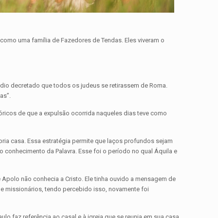
as como uma família de Fazedores de Tendas. Eles viveram o
láudio decretado que todos os judeus se retirassem de Roma.
as”.
stóricos de que a expulsão ocorrida naqueles dias teve como
pria casa. Essa estratégia permite que laços profundos sejam
no conhecimento da Palavra. Esse foi o período no qual Áquila e
 Apolo não conhecia a Cristo. Ele tinha ouvido a mensagem de
de missionários, tendo percebido isso, novamente foi
lo faz referência ao casal e à igreja que se reunia em sua casa.