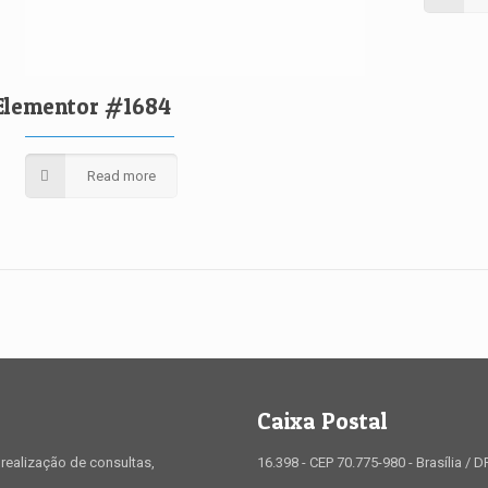
Elementor #1684
Read more
Caixa Postal
realização de consultas,
16.398 - CEP 70.775-980 - Brasília / D