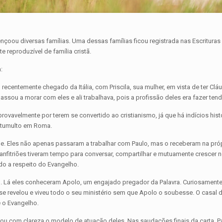
bençoou diversas famílias. Uma dessas famílias ficou registrada nas Escritur
 reproduzível de família cristã.
:
, recentemente chegado da Itália, com Priscila, sua mulher, em vista de ter C
sou a morar com eles e ali trabalhava, pois a profissão deles era fazer tend
provavelmente por terem se convertido ao cristianismo, já que há indícios hi
o tumulto em Roma.
dade. Eles não apenas passaram a trabalhar com Paulo, mas o receberam na pró
 anfitriões tiveram tempo para conversar, compartilhar e mutuamente crescer 
do a respeito do Evangelho.
. Lá eles conheceram Apolo, um engajado pregador da Palavra. Curiosamente
 se revelou e viveu todo o seu ministério sem que Apolo o soubesse. O casal 
e o Evangelho.
rou com clareza o modelo de atuação deles. Nas saudações finais da carta, Pau