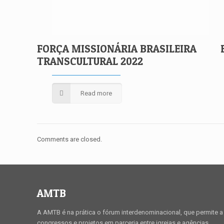
FORÇA MISSIONÁRIA BRASILEIRA
TRANSCULTURAL 2022
Read more
Comments are closed.
AMTB
A AMTB é na prática o fórum interdenominacional, que permite a 
congressos e projetos em parceria entre igrejas e agências.