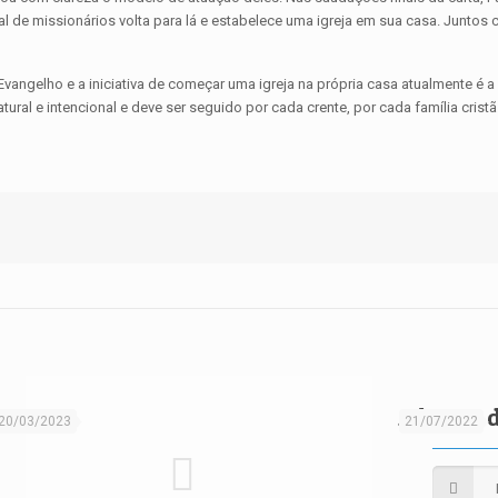
al de missionários volta para lá e estabelece uma igreja em sua casa. Jun
vangelho e a iniciativa de começar uma igreja na própria casa atualmente é a
tural e intencional e deve ser seguido por cada crente, por cada família cri
A busca d
20/03/2023
21/07/2022