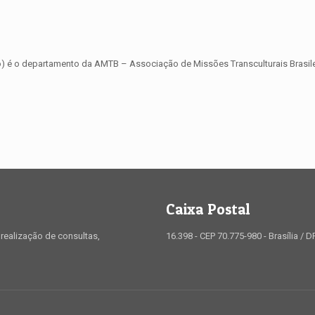
io) é o departamento da AMTB – Associação de Missões Transculturais Brasilei
Caixa Postal
realização de consultas,
16.398 - CEP 70.775-980 - Brasília / D