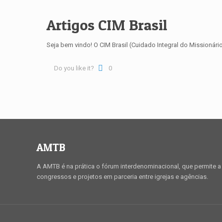
Artigos CIM Brasil
Seja bem vindo! O CIM Brasil (Cuidado Integral do Missionár
Do you like it?
0
AMTB
A AMTB é na prática o fórum interdenominacional, que permite a 
congressos e projetos em parceria entre igrejas e agências.