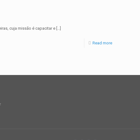
ras, cuja missão é capacitar e
[…]
Read more
F