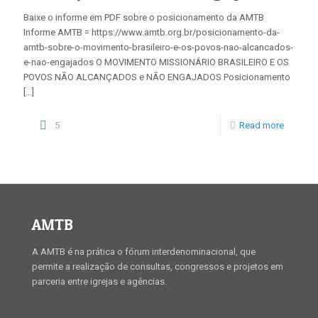
Baixe o informe em PDF sobre o posicionamento da AMTB
Informe AMTB = https://www.amtb.org.br/posicionamento-da-
amtb-sobre-o-movimento-brasileiro-e-os-povos-nao-alcancados-
e-nao-engajados O MOVIMENTO MISSIONÁRIO BRASILEIRO E OS
POVOS NÃO ALCANÇADOS e NÃO ENGAJADOS Posicionamento
[…]
5
Read more
AMTB
A AMTB é na prática o fórum interdenominacional, que
permite a realização de consultas, congressos e projetos em
parceria entre igrejas e agências.